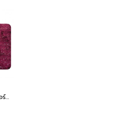
พรมเช็ดเท้า ไมโครไฟเบอร์ รุ่น SILVER HIGHLIGHT ขนาด 65x45 ซม.