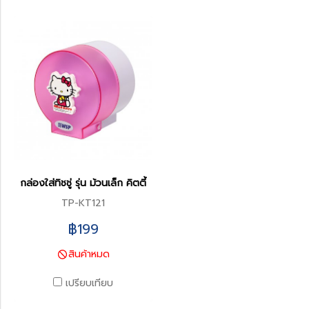
กล่องใส่ทิชชู่ รุ่น ม้วนเล็ก คิตตี้
TP-KT121
฿199
สินค้าหมด
เปรียบเทียบ