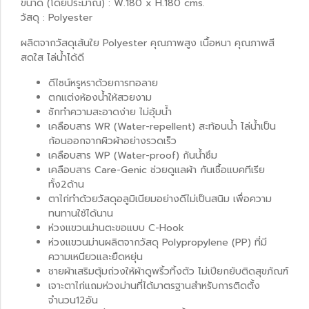
ขนาด (โดยประมาณ) : W.180 x H.180 cms.
วัสดุ : Polyester
ผลิตจากวัสดุเส้นใย Polyester คุณภาพสูง เนื้อหนา คุณภาพสี
สดใส ไล่น้ำได้ดี
ดีไซน์หรูหราด้วยการทอลาย
ตกแต่งห้องน้ำให้สวยงาม
ซักทำความสะอาดง่าย ไม่อุ้มน้ำ
เคลือบสาร WR (Water-repellent) สะท้อนน้ำ ไล่น้ำเป็น
ก้อนออกจากผิวผ้าอย่างรวดเร็ว
เคลือบสาร WP (Water-proof) กันน้ำซึม
เคลือบสาร Care-Genic ช่วยดูแลผ้า กันเชื้อแบคทีเรีย
ทั้ง2ด้าน
ตาไก่ทำด้วยวัสดุอลูมิเนียมอย่างดีไม่เป็นสนิม เพื่อความ
ทนทานใช้ได้นาน
ห่วงแขวนม่านตะขอแบบ C-Hook
ห่วงแขวนม่านผลิตจากวัสดุ Polypropylene (PP) ที่มี
ความเหนียวและยืดหยุ่น
ชายผ้าเสริมตุ้มถ่วงให้ผ้าดูพริ้วทิ้งตัว ไม่เปียกยับติดสุขภัณฑ์
เจาะตาไก่แถมห่วงม่านที่ได้มาตรฐานสำหรับการติดตั้ง
จำนวน12อัน