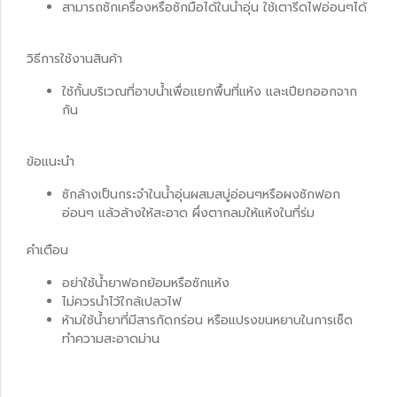
สามารถซักเครื่องหรือซักมือได้ในน้ำอุ่น ใช้เตารีดไฟอ่อนๆได้
วิธีการใช้งานสินค้า
ใช้กั้นบริเวณที่อาบน้ำเพื่อแยกพื้นที่แห้ง และเปียกออกจาก
กัน
ข้อแนะนำ
ซักล้างเป็นกระจำในน้ำอุ่นผสมสบู่อ่อนๆหรือผงซักฟอก
อ่อนๆ แล้วล้างให้สะอาด ผึ่งตากลมให้แห้งในที่ร่ม
คำเตือน
อย่าใช้น้ำยาฟอกย้อมหรือซักแห้ง
ไม่ควรนำไว้ใกล้เปลวไฟ
ห้ามใช้น้ำยาที่มีสารกัดกร่อน หรือแปรงขนหยาบในการเช็ด
ทำความสะอาดม่าน