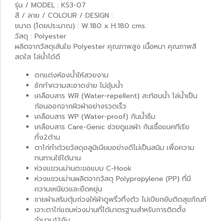
รุ่น / MODEL : KS3-07
สี / ลาย / COLOUR / DESIGN :
ขนาด (โดยประมาณ) : W.180 x H.180 cms.
วัสดุ : Polyester
ผลิตจากวัสดุเส้นใย Polyester คุณภาพสูง เนื้อหนา คุณภาพสี
สดใส ไล่น้ำได้ดี
ตกแต่งห้องน้ำให้สวยงาม
ซักทำความสะอาดง่าย ไม่อุ้มน้ำ
เคลือบสาร WR (Water-repellent) สะท้อนน้ำ ไล่น้ำเป็น
ก้อนออกจากผิวผ้าอย่างรวดเร็ว
เคลือบสาร WP (Water-proof) กันน้ำซึม
เคลือบสาร Care-Genic ช่วยดูแลผ้า กันเชื้อแบคทีเรีย
ทั้ง2ด้าน
ตาไก่ทำด้วยวัสดุอลูมิเนียมอย่างดีไม่เป็นสนิม เพื่อความ
ทนทานใช้ได้นาน
ห่วงแขวนม่านตะขอแบบ C-Hook
ห่วงแขวนม่านผลิตจากวัสดุ Polypropylene (PP) ที่มี
ความเหนียวและยืดหยุ่น
ชายผ้าเสริมตุ้มถ่วงให้ผ้าดูพริ้วทิ้งตัว ไม่เปียกยับติดสุขภัณฑ์
เจาะตาไก่แถมห่วงม่านที่ได้มาตรฐานสำหรับการติดตั้ง
จำนวน12อัน