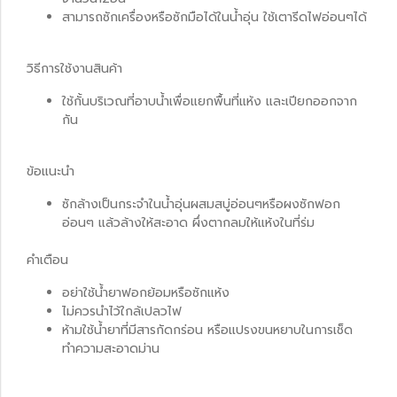
สามารถซักเครื่องหรือซักมือได้ในน้ำอุ่น ใช้เตารีดไฟอ่อนๆได้
วิธีการใช้งานสินค้า
ใช้กั้นบริเวณที่อาบน้ำเพื่อแยกพื้นที่แห้ง และเปียกออกจาก
กัน
ข้อแนะนำ
ซักล้างเป็นกระจำในน้ำอุ่นผสมสบู่อ่อนๆหรือผงซักฟอก
อ่อนๆ แล้วล้างให้สะอาด ผึ่งตากลมให้แห้งในที่ร่ม
คำเตือน
อย่าใช้น้ำยาฟอกย้อมหรือซักแห้ง
ไม่ควรนำไว้ใกล้เปลวไฟ
ห้ามใช้น้ำยาที่มีสารกัดกร่อน หรือแปรงขนหยาบในการเช็ด
ทำความสะอาดม่าน