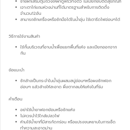
ชายผ้าเสริมตุ้มถ่วงให้ผ้าดูพริ้วทิ้งตัว ไม่เปียกยับติดสุขภัณฑ์
เจาะตาไก่แถมห่วงม่านที่ได้มาตรฐานสำหรับการติดตั้ง
จำนวน12อัน
สามารถซักเครื่องหรือซักมือได้ในน้ำอุ่น ใช้เตารีดไฟอ่อนๆได้
วิธีการใช้งานสินค้า
ใช้กั้นบริเวณที่อาบน้ำเพื่อแยกพื้นที่แห้ง และเปียกออกจาก
กัน
ข้อแนะนำ
ซักล้างเป็นกระจำในน้ำอุ่นผสมสบู่อ่อนๆหรือผงซักฟอก
อ่อนๆ แล้วล้างให้สะอาด ผึ่งตากลมให้แห้งในที่ร่ม
คำเตือน
อย่าใช้น้ำยาฟอกย้อมหรือซักแห้ง
ไม่ควรนำไว้ใกล้เปลวไฟ
ห้ามใช้น้ำยาที่มีสารกัดกร่อน หรือแปรงขนหยาบในการเช็ด
ทำความสะอาดม่าน