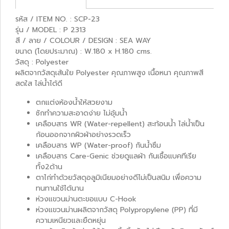
รหัส / ITEM NO. : SCP-23
รุ่น / MODEL : P 2313
สี / ลาย / COLOUR / DESIGN : SEA WAY
ขนาด (โดยประมาณ) : W.180 x H.180 cms.
วัสดุ : Polyester
ผลิตจากวัสดุเส้นใย Polyester คุณภาพสูง เนื้อหนา คุณภาพสี
สดใส ไล่น้ำได้ดี
ตกแต่งห้องน้ำให้สวยงาม
ซักทำความสะอาดง่าย ไม่อุ้มน้ำ
เคลือบสาร WR (Water-repellent) สะท้อนน้ำ ไล่น้ำเป็น
ก้อนออกจากผิวผ้าอย่างรวดเร็ว
เคลือบสาร WP (Water-proof) กันน้ำซึม
เคลือบสาร Care-Genic ช่วยดูแลผ้า กันเชื้อแบคทีเรีย
ทั้ง2ด้าน
ตาไก่ทำด้วยวัสดุอลูมิเนียมอย่างดีไม่เป็นสนิม เพื่อความ
ทนทานใช้ได้นาน
ห่วงแขวนม่านตะขอแบบ C-Hook
ห่วงแขวนม่านผลิตจากวัสดุ Polypropylene (PP) ที่มี
ความเหนียวและยืดหยุ่น