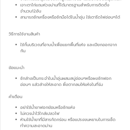
เจาะตาไก่แถมห่วงม่านที่ได้มาตรฐานสำหรับการติดตั้ง
จำนวน12อัน
สามารถซักเครื่องหรือซักมือได้ในน้ำอุ่น ใช้เตารีดไฟอ่อนๆได้
วิธีการใช้งานสินค้า
ใช้กั้นบริเวณที่อาบน้ำเพื่อแยกพื้นที่แห้ง และเปียกออกจาก
กัน
ข้อแนะนำ
ซักล้างเป็นกระจำในน้ำอุ่นผสมสบู่อ่อนๆหรือผงซักฟอก
อ่อนๆ แล้วล้างให้สะอาด ผึ่งตากลมให้แห้งในที่ร่ม
คำเตือน
อย่าใช้น้ำยาฟอกย้อมหรือซักแห้ง
ไม่ควรนำไว้ใกล้เปลวไฟ
ห้ามใช้น้ำยาที่มีสารกัดกร่อน หรือแปรงขนหยาบในการเช็ด
ทำความสะอาดม่าน