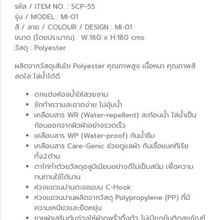
รหัส / ITEM NO. : SCP-55
รุ่น / MODEL : MI-01
สี / ลาย / COLOUR / DESIGN : MI-01
ขนาด (โดยประมาณ) : W.180 x H.180 cms.
วัสดุ : Polyester
ผลิตจากวัสดุเส้นใย Polyester คุณภาพสูง เนื้อหนา คุณภาพสี
สดใส ไล่น้ำได้ดี
ตกแต่งห้องน้ำให้สวยงาม
ซักทำความสะอาดง่าย ไม่อุ้มน้ำ
เคลือบสาร WR (Water-repellent) สะท้อนน้ำ ไล่น้ำเป็น
ก้อนออกจากผิวผ้าอย่างรวดเร็ว
เคลือบสาร WP (Water-proof) กันน้ำซึม
เคลือบสาร Care-Genic ช่วยดูแลผ้า กันเชื้อแบคทีเรีย
ทั้ง2ด้าน
ตาไก่ทำด้วยวัสดุอลูมิเนียมอย่างดีไม่เป็นสนิม เพื่อความ
ทนทานใช้ได้นาน
ห่วงแขวนม่านตะขอแบบ C-Hook
ห่วงแขวนม่านผลิตจากวัสดุ Polypropylene (PP) ที่มี
ความเหนียวและยืดหยุ่น
ชายผ้าเสริมตุ้มถ่วงให้ผ้าดูพริ้วทิ้งตัว ไม่เปียกยับติดสุขภัณฑ์