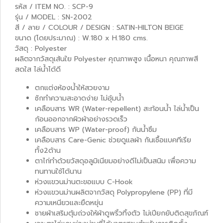
รหัส / ITEM NO. : SCP-9
รุ่น / MODEL : SN-2002
สี / ลาย / COLOUR / DESIGN : SATIN-HILTON BEIGE
ขนาด (โดยประมาณ) : W.180 x H.180 cms.
วัสดุ : Polyester
ผลิตจากวัสดุเส้นใย Polyester คุณภาพสูง เนื้อหนา คุณภาพสี
สดใส ไล่น้ำได้ดี
ตกแต่งห้องน้ำให้สวยงาม
ซักทำความสะอาดง่าย ไม่อุ้มน้ำ
เคลือบสาร WR (Water-repellent) สะท้อนน้ำ ไล่น้ำเป็น
ก้อนออกจากผิวผ้าอย่างรวดเร็ว
เคลือบสาร WP (Water-proof) กันน้ำซึม
เคลือบสาร Care-Genic ช่วยดูแลผ้า กันเชื้อแบคทีเรีย
ทั้ง2ด้าน
ตาไก่ทำด้วยวัสดุอลูมิเนียมอย่างดีไม่เป็นสนิม เพื่อความ
ทนทานใช้ได้นาน
ห่วงแขวนม่านตะขอแบบ C-Hook
ห่วงแขวนม่านผลิตจากวัสดุ Polypropylene (PP) ที่มี
ความเหนียวและยืดหยุ่น
ชายผ้าเสริมตุ้มถ่วงให้ผ้าดูพริ้วทิ้งตัว ไม่เปียกยับติดสุขภัณฑ์