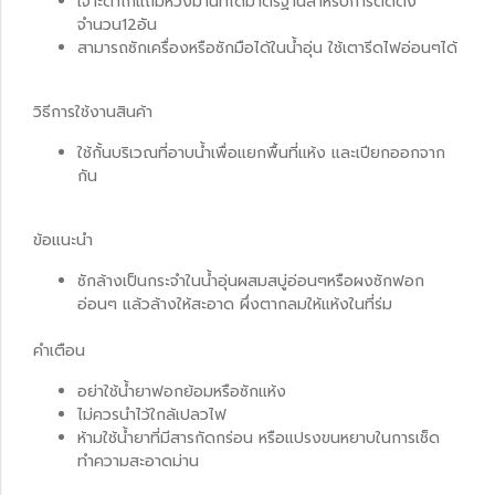
เจาะตาไก่แถมห่วงม่านที่ได้มาตรฐานสำหรับการติดตั้ง
จำนวน12อัน
สามารถซักเครื่องหรือซักมือได้ในน้ำอุ่น ใช้เตารีดไฟอ่อนๆได้
วิธีการใช้งานสินค้า
ใช้กั้นบริเวณที่อาบน้ำเพื่อแยกพื้นที่แห้ง และเปียกออกจาก
กัน
ข้อแนะนำ
ซักล้างเป็นกระจำในน้ำอุ่นผสมสบู่อ่อนๆหรือผงซักฟอก
อ่อนๆ แล้วล้างให้สะอาด ผึ่งตากลมให้แห้งในที่ร่ม
คำเตือน
อย่าใช้น้ำยาฟอกย้อมหรือซักแห้ง
ไม่ควรนำไว้ใกล้เปลวไฟ
ห้ามใช้น้ำยาที่มีสารกัดกร่อน หรือแปรงขนหยาบในการเช็ด
ทำความสะอาดม่าน