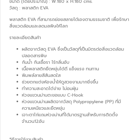
ขนาด (โดยประมาณ) : W.180 x H.180 cms.
วัสดุ : พลาสติก EVA
พลาสติก EVA ที่สามารถย่อยสลายได้เองตามธรรมชาติ เพื่อรักษา
สิ่งแวดล้อมและลดมลพิษให้โลก
รายละเอียดสินค้า
ผลิตจากวัสดุ EVA ซึ่งเป็นวัสดุที่เป็นมิตรต่อสิ่งแวดล้อม
ปลอดสารพิษ
กันน้ำ กันเชื้อรา ไร้กลิ่นอับ
เนื้อพลาสติกยืดหยุ่นได้ดี แข็งแรง ทนทาน
พิมพล์ลายสีสันสดใส
ช่วยตกแต่งห้องน้ำให้ดูสวยงามมากยิ่งขึ้น
ทำความสะอาดได้ง่าย ไม่อมฝุ่น
ห่วงแขวนม่านตะขอแบบ C-Hook
ห่วงแขวนม่านผลิตจากวัสดุ Polypropylene (PP) ที่มี
ความเหนียวและยืดหยุ่น
เจาะตาไก่แถมห่วงม่านที่ได้มาตรฐานสำหรับการติดตั้ง
จำนวน12อัน
วิธีการใช้งานสินค้า