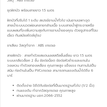
วัสดุ : ABS เกรดเอ
ชุดฝักบัว พร้อมสายยาว 1.5 เมตร
ฝักบัวที่ปรับได้ 1 ระดับ สเปรย์อาบน้ำทั่วไป เน้นอาบเฉพาะจุด
สายน้ำระบบนวดผ่อนคลายกล้ามเนื้อ ระบบสายน้ำฟู่กระจายหรือ
แบบผสมที่จะเพิ่มความสุขกับการอาบน้ำของคุณ ด้วยรูปทรงที่โฉบ
เฉี่ยว ทันสมัยสไตล์ยุโรป
ขาเสียบ วัสดุทำจาก : ABS เกรดเอ
สายฝักบัว : สายทำด้วยสแตนเลสสตีลชั้นเยี่ยม ยาว 1.5 เมตร
ระบบเกลียวล็อค 2 ชั้น ข้อต่อน็อต ข้อต่อหัวชำระและแกนใน
วงแหวน ทำด้วยทองเหลือง คุณภาพสูง แข็งแรง ทนทานไม่เป็น
สนิม ท่อด้านในเป็น PVCเกรดเอ สามารถทนแรงดันน้ำได้ถึง 6
บาร์
ติดตั้งง่าย ใช้ได้กับข้อต่อที่เป็นมาตรฐานทั่วไป (1/2 นิ้ว)
ทนแรงดัน ทำจากวัสดุเกรดเอ คุณภาพสูง
ผ่านมาตรฐาน มอก.2066-2552