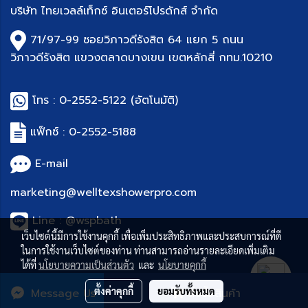
บริษัท
ไทยเวลล์เท็กซ์ อินเตอร์โปรดักส์ จำกัด
71/97-99 ซอยวิภาวดีรังสิต 64 แยก 5 ถนน
วิภาวดีรังสิต แขวงตลาดบางเขน เขตหลักสี่ กทม.10210
โทร :
0-2552-5122
(อัตโนมัติ)
แฟ็กซ์ : 0-
2552-5188
E-mail
marketing@welltexshowerpro.com
Line : @wspbath
เว็บไซต์นี้มีการใช้งานคุกกี้ เพื่อเพิ่มประสิทธิภาพและประสบการณ์ที่ดี
ในการใช้งานเว็บไซต์ของท่าน ท่านสามารถอ่านรายละเอียดเพิ่มเติม
ได้ที่
นโยบายความเป็นส่วนตัว
และ
นโยบายคุกกี้
ตั้งค่าคุกกี้
ยอมรับทั้งหมด
Message Us
สั่งซื้อสินค้า
© Copyright 2019
WSP
All Rights Reserved.