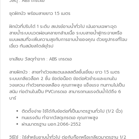
วัสดุ : ABS เกรดเอ
ชุดฝักบัว พร้อมสายยาว 1.5 เมตร
ฝักบัวที่ปรับได้ 1 ระดับ สเปรย์อาบน้ำทั่วไป เน้นอาบเฉพาะจุด
สายน้ำระบบนวดผ่อนคลายกล้ามเนื้อ ระบบสายน้ำฟู่กระจายหรือ
แบบผสมที่จะเพิ่มความสุขกับการอาบน้ำของคุณ ด้วยรูปทรงที่โฉบ
เฉี่ยว ทันสมัยสไตล์ยุโรป
ขาเสียบ วัสดุทำจาก : ABS เกรดเอ
สายฝักบัว : สายทำด้วยสแตนเลสสตีลชั้นเยี่ยม ยาว 1.5 เมตร
ระบบเกลียวล็อค 2 ชั้น ข้อต่อน็อต ข้อต่อหัวชำระและแกนใน
วงแหวน ทำด้วยทองเหลือง คุณภาพสูง แข็งแรง ทนทานไม่เป็น
สนิม ท่อด้านในเป็น PVCเกรดเอ สามารถทนแรงดันน้ำได้ถึง 6
บาร์
ติดตั้งง่าย ใช้ได้กับข้อต่อที่เป็นมาตรฐานทั่วไป (1/2 นิ้ว)
ทนแรงดัน ทำจากวัสดุเกรดเอ คุณภาพสูง
ผ่านมาตรฐาน มอก.2066-2552
วิธีใช้ : ใช้สำหรับอาบน้ำทั่วไป ต่อกับก๊อกหรือเกลียวมาตรฐาน 1/2