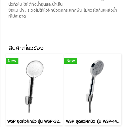
นิ้วทั่วไป ใช้ได้ทั้งน้ำอุ่นและน้ำเย็น
ข้อแนะนำ : ระวังไม่ให้หัวฝักบัวตกกระแทกพื้น ไม่ควรใช้กับแหล่งน้ำ
ที่ไม่สะอาด
สินค้าเกี่ยวข้อง
New
New
WSP ชุดหัวฝักบัว รุ่น WSP-327C
WSP ชุดหัวฝักบัว รุ่น WSP-149C