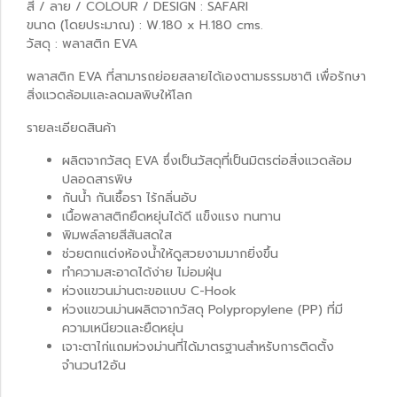
สี / ลาย / COLOUR / DESIGN : SAFARI
ขนาด (โดยประมาณ) : W.180 x H.180 cms.
วัสดุ : พลาสติก EVA
พลาสติก EVA ที่สามารถย่อยสลายได้เองตามธรรมชาติ เพื่อรักษา
สิ่งแวดล้อมและลดมลพิษให้โลก
รายละเอียดสินค้า
ผลิตจากวัสดุ EVA ซึ่งเป็นวัสดุที่เป็นมิตรต่อสิ่งแวดล้อม
ปลอดสารพิษ
กันน้ำ กันเชื้อรา ไร้กลิ่นอับ
เนื้อพลาสติกยืดหยุ่นได้ดี แข็งแรง ทนทาน
พิมพล์ลายสีสันสดใส
ช่วยตกแต่งห้องน้ำให้ดูสวยงามมากยิ่งขึ้น
ทำความสะอาดได้ง่าย ไม่อมฝุ่น
ห่วงแขวนม่านตะขอแบบ C-Hook
ห่วงแขวนม่านผลิตจากวัสดุ Polypropylene (PP) ที่มี
ความเหนียวและยืดหยุ่น
เจาะตาไก่แถมห่วงม่านที่ได้มาตรฐานสำหรับการติดตั้ง
จำนวน12อัน