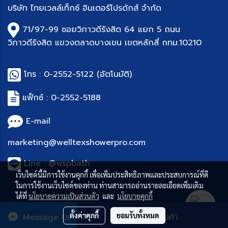
บริษัท
ไทยเวลล์เท็กซ์ อินเตอร์โปรดักส์ จำกัด
71/97-99 ซอยวิภาวดีรังสิต 64 แยก 5 ถนน
วิภาวดีรังสิต แขวงตลาดบางเขน เขตหลักสี่ กทม.10210
โทร :
0-2552-5122
(อัตโนมัติ)
แฟ็กซ์ : 0-
2552-5188
E-mail
marketing@welltexshowerpro.com
Line : @wspbath
เว็บไซต์นี้มีการใช้งานคุกกี้ เพื่อเพิ่มประสิทธิภาพและประสบการณ์ที่ดี
ในการใช้งานเว็บไซต์ของท่าน ท่านสามารถอ่านรายละเอียดเพิ่มเติม
ได้ที่
นโยบายความเป็นส่วนตัว
และ
นโยบายคุกกี้
ตั้งค่าคุกกี้
ยอมรับทั้งหมด
Message Us
สั่งซื้อสินค้า
© Copyright 2019
WSP
All Rights Reserved.