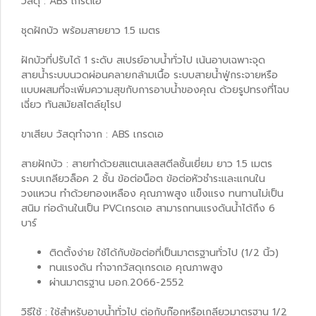
วัสดุ : ABS เกรดเอ
ชุดฝักบัว พร้อมสายยาว 1.5 เมตร
ฝักบัวที่ปรับได้ 1 ระดับ สเปรย์อาบน้ำทั่วไป เน้นอาบเฉพาะจุด
สายน้ำระบบนวดผ่อนคลายกล้ามเนื้อ ระบบสายน้ำฟู่กระจายหรือ
แบบผสมที่จะเพิ่มความสุขกับการอาบน้ำของคุณ ด้วยรูปทรงที่โฉบ
เฉี่ยว ทันสมัยสไตล์ยุโรป
ขาเสียบ วัสดุทำจาก : ABS เกรดเอ
สายฝักบัว : สายทำด้วยสแตนเลสสตีลชั้นเยี่ยม ยาว 1.5 เมตร
ระบบเกลียวล็อค 2 ชั้น ข้อต่อน็อต ข้อต่อหัวชำระและแกนใน
วงแหวน ทำด้วยทองเหลือง คุณภาพสูง แข็งแรง ทนทานไม่เป็น
สนิม ท่อด้านในเป็น PVCเกรดเอ สามารถทนแรงดันน้ำได้ถึง 6
บาร์
ติดตั้งง่าย ใช้ได้กับข้อต่อที่เป็นมาตรฐานทั่วไป (1/2 นิ้ว)
ทนแรงดัน ทำจากวัสดุเกรดเอ คุณภาพสูง
ผ่านมาตรฐาน มอก.2066-2552
วิธีใช้ : ใช้สำหรับอาบน้ำทั่วไป ต่อกับก๊อกหรือเกลียวมาตรฐาน 1/2