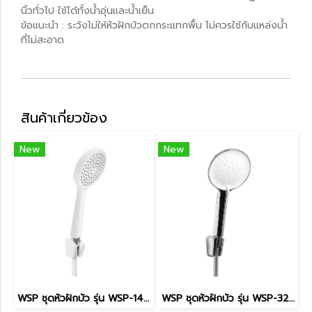
นิ้วทั่วไป ใช้ได้ทั้งน้ำอุ่นและน้ำเย็น
ข้อแนะนำ : ระวังไม่ให้หัวฝักบัวตกกระแทกพื้น ไม่ควรใช้กับแหล่งน้ำ
ที่ไม่สะอาด
สินค้าเกี่ยวข้อง
New
New
WSP ชุดหัวฝักบัว รุ่น WSP-149W
WSP ชุดหัวฝักบัว รุ่น WSP-327C