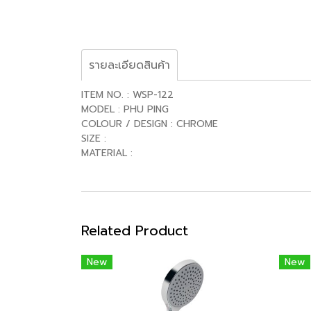
รายละเอียดสินค้า
ITEM NO. : WSP-122
MODEL : PHU PING
COLOUR / DESIGN : CHROME
SIZE :
MATERIAL :
Related Product
New
New