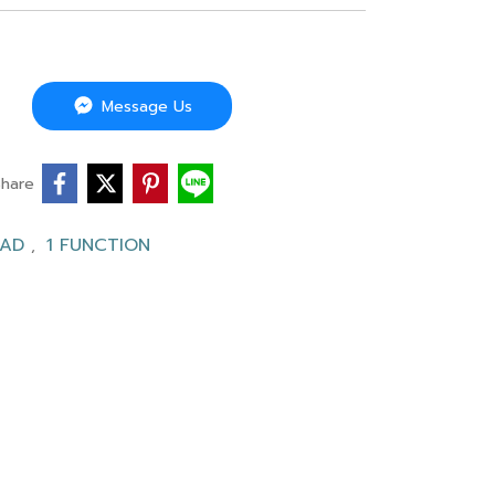
Message Us
Share
EAD
1 FUNCTION
,