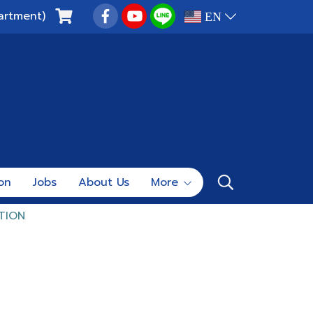
artment)
EN
ion
Jobs
About Us
More
TION