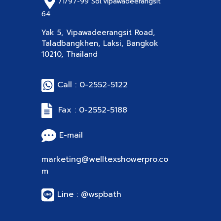
71/97-99
Soi.Vipawadeerangsit
64
Yak 5, Vipawadeerangsit Road,
Taladbangkhen, Laksi, Bangkok
10210, Thailand
Call : 0-2552-5122
Fax : 0-2552-5188
E-mail
marketing@welltexshowerpro.co
m
Line : @wspbath